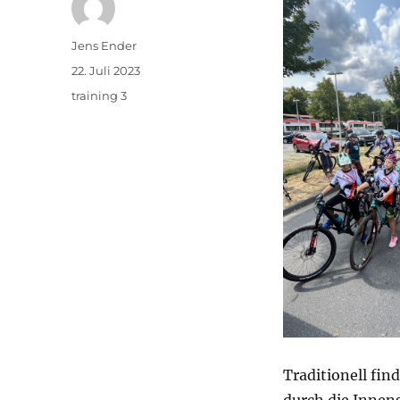
Autor
Jens Ender
Veröffentlicht
22. Juli 2023
am
Kategorien
training 3
Traditionell fi
durch die Innens