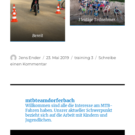
Fleißige Teilnehmer.
Bereit
Autor
Veröffentlicht
Kategorien
Jens Ender
23. Mai 2019
training 3
Schreibe
am
zu
einen Kommentar
Trainingserfolg
mtbteamdorferbach
Willkommen sind alle die Interesse am MTB-
Fahren haben. Unsrer aktueller Schwerpunkt
bezieht sich auf die Arbeit mit Kindern und
Jugendlichen.