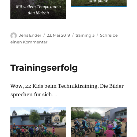
Startphase
Mit vollem Tempo durch
den Matsch
Autor
Veröffentlicht
Kategorien
Jens Ender
23. Mai 2019
training 3
Schreibe
am
zu
einen Kommentar
Erfolge
bei
den
Trainingserfolg
ersten
Wettkämpfen
Wow, 22 Kids beim Techniktraining. Die Bilder
sprechen für sich….