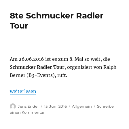
8te Schmucker Radler
Tour
Am 26.06.2016 ist es zum 8. Mal so weit, die
Schmucker Radler Tour
, organisiert von Ralph
Berner (B3-Events), ruft.
„8te Schmucker Radler Tour“
weiterlesen
Autor
Veröffentlicht
Kategorien
Jens Ender
15. Juni 2016
Allgemein
Schreibe
am
zu
einen Kommentar
8te
Schmucker